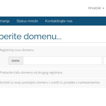
Hrvatski
znanja
Status mreže
Kontaktirajte nas
berite domenu...
Registriraj novu domenu
www.
Prebacite Vašu domenu od drugog registrara
Koristit ću svoju postojeću domenu i uredit ću podatke o nameserverima