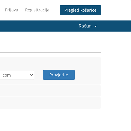
Prijava
Registtracija
Pregled košarice
Račun
Provjerite