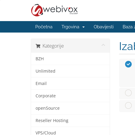
Početna
Trgovina
Obavijesti
Baza 
Iza
Kategorije
BZH
Unlimited
Email
Corporate
openSource
Reseller Hosting
VPS/Cloud