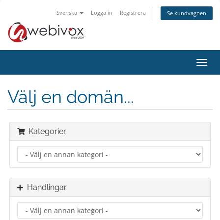
Svenska
Logga in
Registrera
Se kundvagnen
Växla
navig
Välj en domän...
Kategorier
Handlingar