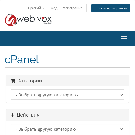
Русский
Вход
Регистрация
Просмотр корзины
Пере
нави
cPanel
Категории
Действия