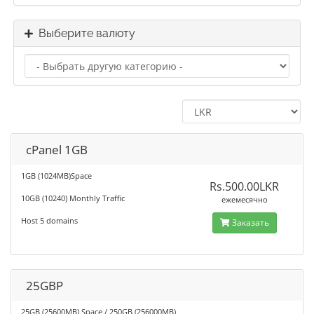
Выберите валюту
cPanel 1GB
1GB (1024MB)Space
Rs.500.00LKR
10GB (10240) Monthly Traffic
ежемесячно
Host 5 domains
Заказать
25GBP
25GB (25600MB) Space / 250GB (256000MB)