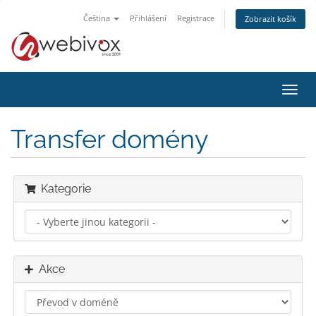
Čeština
Přihlášení
Registrace
Zobrazit košík
Přep
navig
Transfer domény
Kategorie
Akce