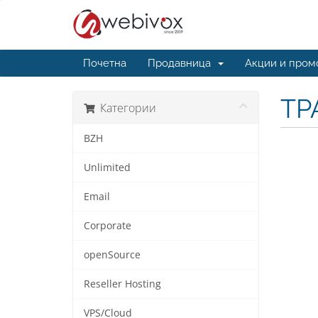
Почетна
Продавница
Акции и пром
ТР
Категории
BZH
Unlimited
Email
Corporate
openSource
Reseller Hosting
VPS/Cloud