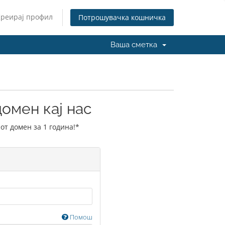
Креирај профил
Потрошувачка кошничка
Ваша сметка
омен кај нас
от домен за 1 година!*
Помош