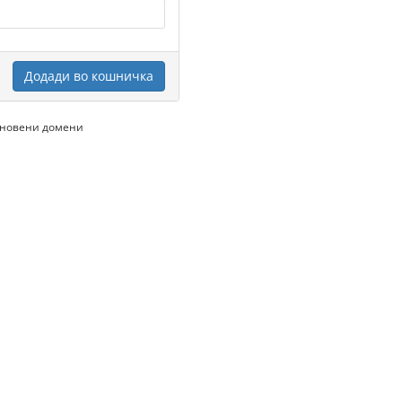
Додади во кошничка
бновени домени