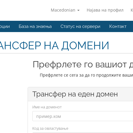
Macedonian
Најава на профил
оции
База на знаења
Статус на сервери
Контакт
АНСФЕР НА ДОМЕНИ
Префрлете го вашиот д
Префрлете се сега за да го продолжите ваши
Трансфер на еден домен
Име на доменот
Код за овластување